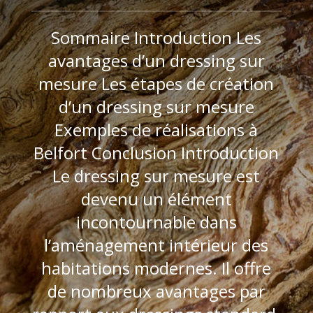
Sommaire Introduction Les
avantages d’un dressing sur
mesure Les étapes de création
d’un dressing sur mesure
Exemples de réalisations à
Belfort Conclusion Introduction
Le dressing sur mesure est
devenu un élément
incontournable dans
l’aménagement intérieur des
habitations modernes. Il offre
de nombreux avantages par