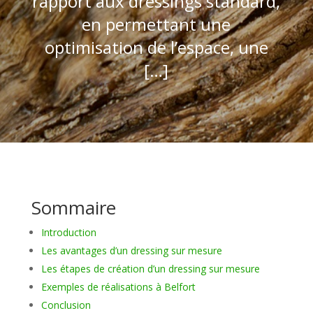
rapport aux dressings standard,
en permettant une
optimisation de l’espace, une
[…]
Sommaire
Introduction
Les avantages d’un dressing sur mesure
Les étapes de création d’un dressing sur mesure
Exemples de réalisations à Belfort
Conclusion