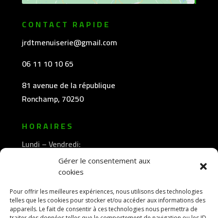
CONTACT RAPIDE
jrdtmenuiserie@gmail.com
06 11 10 10 65
81 avenue de la république
Ronchamp, 70250
HORAIRES
Lundi – Vendredi:
8h30 -12h00
Gérer le consentement aux
—————-
cookies
13h30 -18h00
Pour offrir les meilleures expériences, nous utilisons des technologies
telles que les cookies pour stocker et/ou accéder aux informations des
appareils. Le fait de consentir à ces technologies nous permettra de
traiter des données telles que le comportement de navigation ou les ID