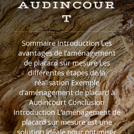
AUDINCOUR
T
Sommaire Introduction Les
avantages de l’aménagement
de placard sur mesure Les
différentes étapes de la
réalisation Exemple
d’aménagement de placard à
Audincourt Conclusion
Introduction L’aménagement de
placard sur mesure est une
solution idéale pour optimiser