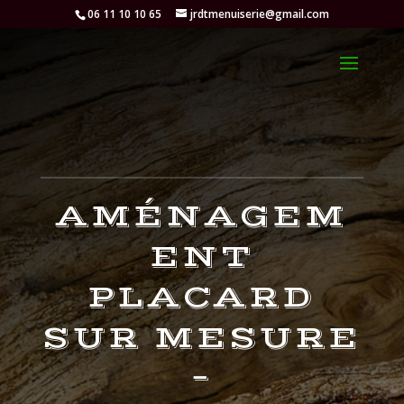
06 11 10 10 65
jrdtmenuiserie@gmail.com
AMÉNAGEM
ENT
PLACARD
SUR MESURE
–