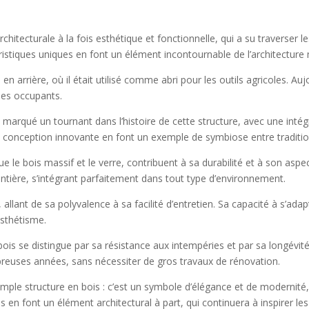
architecturale à la fois esthétique et fonctionnelle, qui a su traverser
ristiques uniques en font un élément incontournable de l’architectur
 en arrière, où il était utilisé comme abri pour les outils agricoles. Au
 ses occupants.
 marqué un tournant dans l’histoire de cette structure, avec une in
a conception innovante en font un exemple de symbiose entre traditi
que le bois massif et le verre, contribuent à sa durabilité et à son asp
ntière, s’intégrant parfaitement dans tout type d’environnement.
llant de sa polyvalence à sa facilité d’entretien. Sa capacité à s’adapt
esthétisme.
 bois se distingue par sa résistance aux intempéries et par sa longévit
reuses années, sans nécessiter de gros travaux de rénovation.
imple structure en bois : c’est un symbole d’élégance et de modernité,
es en font un élément architectural à part, qui continuera à inspirer l