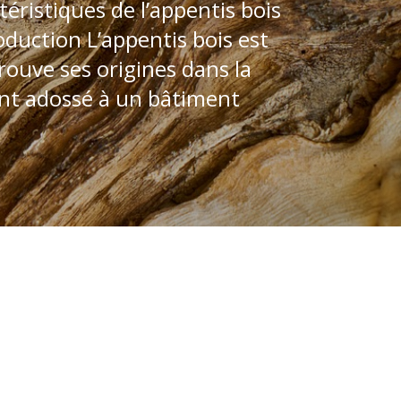
ristiques de l’appentis bois
oduction L’appentis bois est
trouve ses origines dans la
vent adossé à un bâtiment