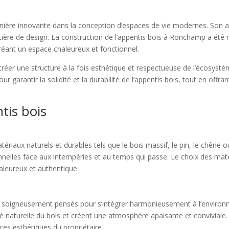
ière innovante dans la conception d’espaces de vie modernes. Son arc
atière de design. La construction de l’appentis bois à Ronchamp a été
créant un espace chaleureux et fonctionnel.
e créer une structure à la fois esthétique et respectueuse de l’écosys
 garantir la solidité et la durabilité de l’appentis bois, tout en offr
tis bois
matériaux naturels et durables tels que le bois massif, le pin, le chêne 
nnelles face aux intempéries et au temps qui passe. Le choix des matér
haleureux et authentique.
ont soigneusement pensés pour s’intégrer harmonieusement à l’environn
é naturelle du bois et créent une atmosphère apaisante et conviviale.
ces esthétiques du propriétaire.