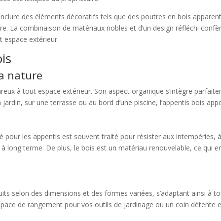
t inclure des éléments décoratifs tels que des poutres en bois appare
ère. La combinaison de matériaux nobles et d’un design réfléchi confè
ut espace extérieur.
is
a nature
eureux à tout espace extérieur. Son aspect organique s’intègre parfai
jardin, sur une terrasse ou au bord d’une piscine, l’appentis bois appo
é pour les appentis est souvent traité pour résister aux intempéries, à
 à long terme. De plus, le bois est un matériau renouvelable, ce qui e
its selon des dimensions et des formes variées, s’adaptant ainsi à t
space de rangement pour vos outils de jardinage ou un coin détente en 