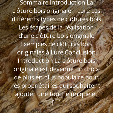
Sommaire Introduction La
clôture bois originale – Lure Les
différents types de clôtures bois
Les étapes de la réalisation
d’une clôture bois originale
Exemples de clôtures bois
originales à Lure Conclusion
Introduction La clôture bois
originale est devenue un choix
de plus en plus populaire pour
les propriétaires qui souhaitent
ajouter une touche unique et
[…]