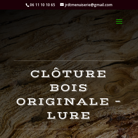
06 11 10 10 65
jrdtmenuiserie@gmail.com
CLÔTURE
BOIS
ORIGINALE –
LURE