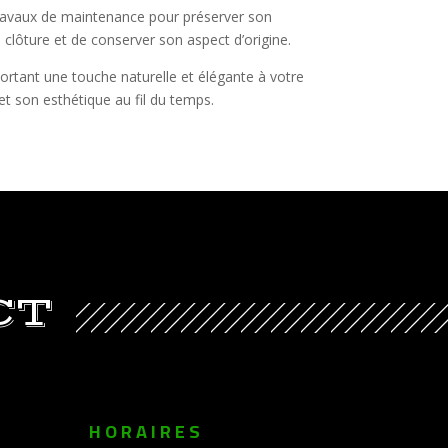
es travaux de maintenance pour préserver son
 clôture et de conserver son aspect d’origine.
portant une touche naturelle et élégante à votre
 et son esthétique au fil du temps.
CT
E
HORAIRES