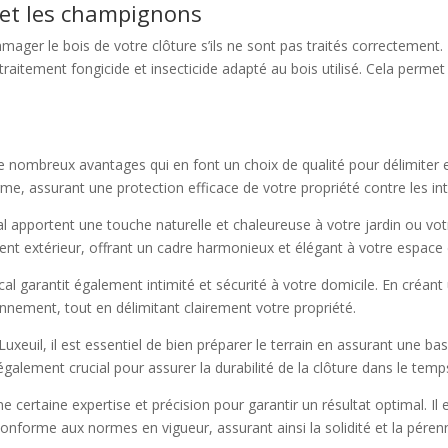
s et les champignons
er le bois de votre clôture s’ils ne sont pas traités correctement. 
aitement fongicide et insecticide adapté au bois utilisé. Cela permet
de nombreux avantages qui en font un choix de qualité pour délimiter e
rme, assurant une protection efficace de votre propriété contre les int
ical apportent une touche naturelle et chaleureuse à votre jardin ou vo
nt extérieur, offrant un cadre harmonieux et élégant à votre espace 
ical garantit également intimité et sécurité à votre domicile. En créant
ronnement, tout en délimitant clairement votre propriété.
 Luxeuil, il est essentiel de bien préparer le terrain en assurant une bas
également crucial pour assurer la durabilité de la clôture dans le temp
ne certaine expertise et précision pour garantir un résultat optimal. 
onforme aux normes en vigueur, assurant ainsi la solidité et la pérenni