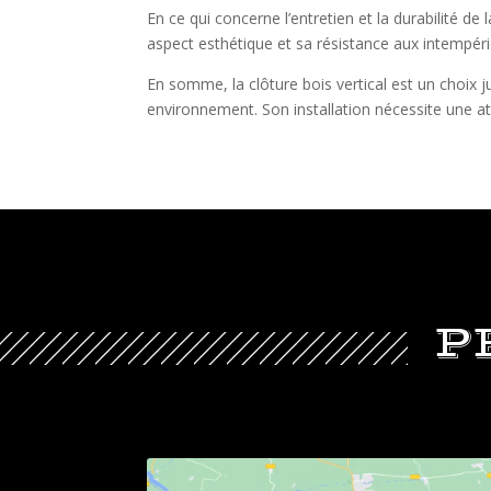
En ce qui concerne l’entretien et la durabilité de
aspect esthétique et sa résistance aux intempéri
En somme, la clôture bois vertical est un choix j
environnement. Son installation nécessite une atte
P