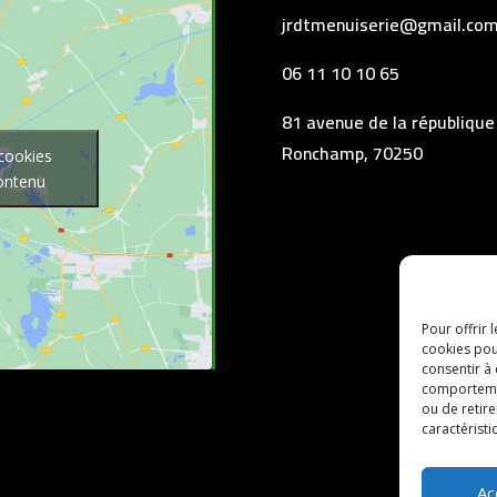
jrdtmenuiserie@gmail.co
06 11 10 10 65
81 avenue de la république
Ronchamp, 70250
 cookies
contenu
Pour offrir 
cookies pou
consentir à
comportement
ou de retire
caractéristi
Ac