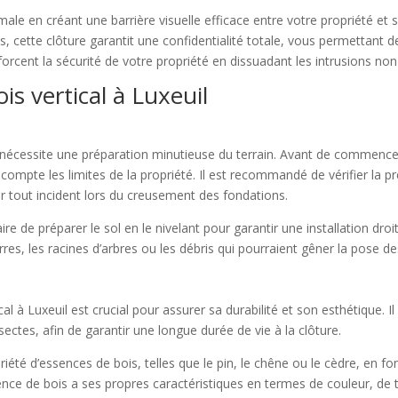
timale en créant une barrière visuelle efficace entre votre propriété e
s, cette clôture garantit une confidentialité totale, vous permettant d
enforcent la sécurité de votre propriété en dissuadant les intrusions non
ois vertical à Luxeuil
il nécessite une préparation minutieuse du terrain. Avant de commencer 
compte les limites de la propriété. Il est recommandé de vérifier la p
er tout incident lors du creusement des fondations.
e de préparer le sol en le nivelant pour garantir une installation droi
erres, les racines d’arbres ou les débris qui pourraient gêner la pose d
cal à Luxeuil est crucial pour assurer sa durabilité et son esthétique.
nsectes, afin de garantir une longue durée de vie à la clôture.
riété d’essences de bois, telles que le pin, le chêne ou le cèdre, en f
sence de bois a ses propres caractéristiques en termes de couleur, de 