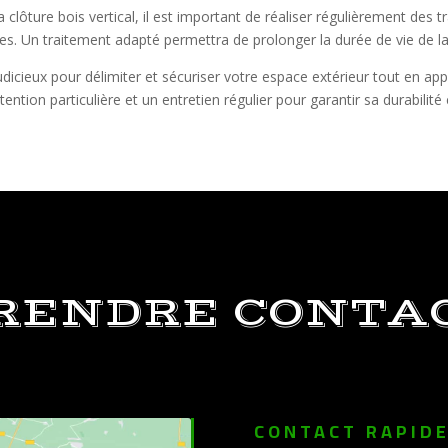
 la clôture bois vertical, il est important de réaliser régulièrement d
es. Un traitement adapté permettra de prolonger la durée de vie de la
udicieux pour délimiter et sécuriser votre espace extérieur tout en ap
ntion particulière et un entretien régulier pour garantir sa durabilité
RENDRE CONTA
CONTACT RAPID