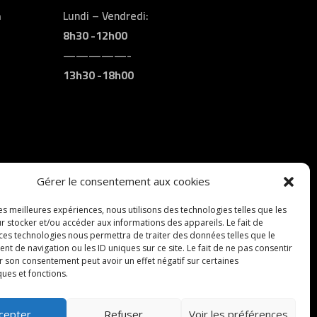
m
Lundi – Vendredi:
8h30 -12h00
—————-
13h30 -18h00
Gérer le consentement aux cookies
les meilleures expériences, nous utilisons des technologies telles que les
r stocker et/ou accéder aux informations des appareils. Le fait de
 ces technologies nous permettra de traiter des données telles que le
 de navigation ou les ID uniques sur ce site. Le fait de ne pas consentir
r son consentement peut avoir un effet négatif sur certaines
ques et fonctions.
cepter
Refuser
Voir les préférences