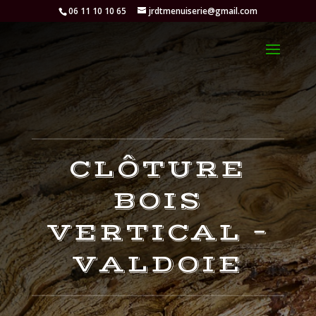
06 11 10 10 65
jrdtmenuiserie@gmail.com
CLÔTURE
BOIS
VERTICAL –
VALDOIE