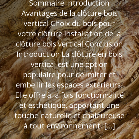
Sommaire Introduction
Avantages de la clôture bois
vertical Choix du bois pour
votre clôture Installation de la
clôture bois vertical Conclusion
Introduction La clôture en bois
vertical est une option
populaire pour délimiter et
embellir les espaces extérieurs.
Elle offre à la fois fonctionnalité
et esthétique, apportant une
touche naturelle et chaleureuse
à tout environnement. […]