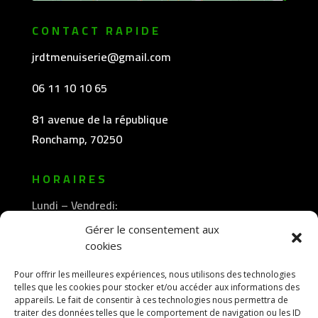
CONTACT RAPIDE
jrdtmenuiserie@gmail.com
06 11 10 10 65
81 avenue de la république
Ronchamp, 70250
HORAIRES
Lundi – Vendredi:
8h30 -12h00
Gérer le consentement aux
—————-
cookies
13h30 -18h00
Pour offrir les meilleures expériences, nous utilisons des technologies
telles que les cookies pour stocker et/ou accéder aux informations des
appareils. Le fait de consentir à ces technologies nous permettra de
traiter des données telles que le comportement de navigation ou les ID