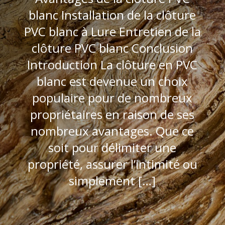
blanc Installation de la clôture
PVC blanc à Lure Entretien de la
clôture PVC blanc Conclusion
Introduction La clôture en PVC
blanc est devenue un choix
populaire pour de nombreux
propriétaires en raison de ses
nombreux avantages. Que ce
soit pour délimiter une
propriété, assurer l’intimité ou
simplement […]