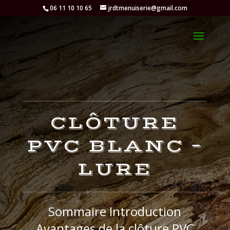
06 11 10 10 65
jrdtmenuiserie@gmail.com
CLÔTURE
PVC BLANC –
LURE
Sommaire Introduction
Avantages de la clôture PVC