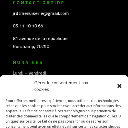
CONTACT RAPIDE
jrdtmenuiserie@gmail.com
06 11 10 10 65
81 avenue de la république
Ronchamp, 70250
HORAIRES
Lundi – Vendredi:
8h30 -12h00
Gérer le consentement aux
—————-
cookies
13h30 -18h00
Pour offrir les meilleures expériences, nous utilisons des technologies
telles que les cookies pour stocker et/ou accéder aux informations des
appareils. Le fait de consentir à ces technologies nous permettra de
traiter des données telles que le comportement de navigation ou les ID
uniques sur ce site. Le fait de ne pas consentir ou de retirer son
consentement peut avoir un effet négatif sur certaines caractéristiques