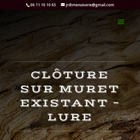
06 11 10 10 65
jrdtmenuiserie@gmail.com
CLÔTURE
SUR MURET
EXISTANT –
LURE