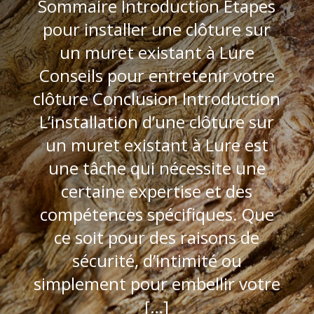
Sommaire Introduction Étapes
pour installer une clôture sur
un muret existant à Lure
Conseils pour entretenir votre
clôture Conclusion Introduction
L’installation d’une clôture sur
un muret existant à Lure est
une tâche qui nécessite une
certaine expertise et des
compétences spécifiques. Que
ce soit pour des raisons de
sécurité, d’intimité ou
simplement pour embellir votre
[…]