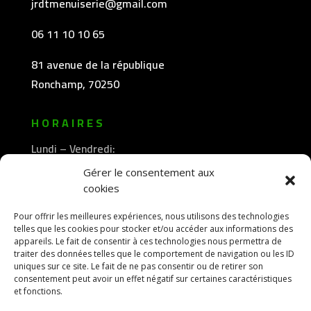
jrdtmenuiserie@gmail.com
06 11 10 10 65
81 avenue de la république
Ronchamp, 70250
HORAIRES
Lundi – Vendredi:
8h30 -12h00
Gérer le consentement aux
—————-
cookies
13h30 -18h00
Pour offrir les meilleures expériences, nous utilisons des technologies
telles que les cookies pour stocker et/ou accéder aux informations des
appareils. Le fait de consentir à ces technologies nous permettra de
traiter des données telles que le comportement de navigation ou les ID
uniques sur ce site. Le fait de ne pas consentir ou de retirer son
consentement peut avoir un effet négatif sur certaines caractéristiques
et fonctions.