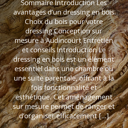
Sommaire Introduction Les
avantages d’un dressing en bois
Choix du bois pour votre
dressing Conception sur
mesure à Audincourt Entretien
et conseils Introduction Le
dressing en bois est un élément
essentiel dans une chambre ou
une suite parentale, offrant à la
fois fonctionnalité et
esthétique. Cet aménagement
sur mesure permet de ranger et
d’organiser efficacement […]