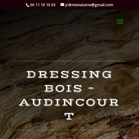
06 11 10 10 65
jrdtmenuiserie@gmail.com
DRESSING
BOIS –
AUDINCOUR
T