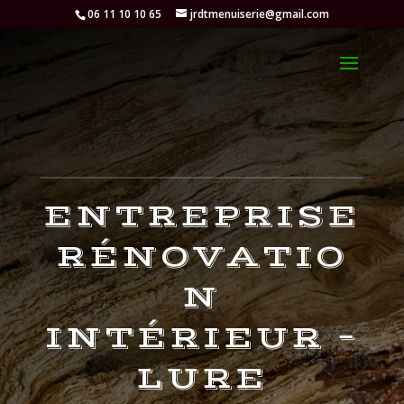
06 11 10 10 65
jrdtmenuiserie@gmail.com
ENTREPRISE
RÉNOVATIO
N
INTÉRIEUR –
LURE