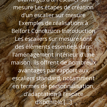
mesure Les étapes de création
d’un escalier sur mesure
Exemples de réalisations à
Belfort Conclusion Introduction
Les escaliers sur mesure sont
des éléments essentiels dans
l’aménagement intérieur d’une
maison. Ils offrent de nombreux
avantages par rapport aux
escaliers standard, notamment
en termes de personnalisation,
d’adaptation à l’espace
disponible […]