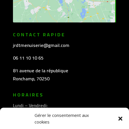
CONTACT RAPIDE
jrdtmenuiserie@gmail.com
06 11 10 10 65
81 avenue de la république
Ronchamp, 70250
HORAIRES
Lundi – Vendredi:
8h30 -12h00
Gérer le consentement aux
—————-
cookies