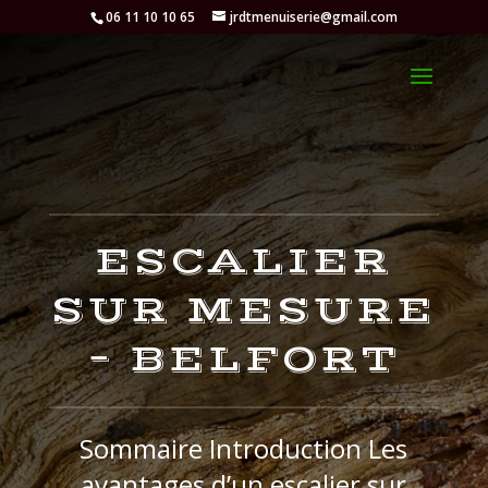
06 11 10 10 65
jrdtmenuiserie@gmail.com
ESCALIER
SUR MESURE
– BELFORT
Sommaire Introduction Les
avantages d’un escalier sur