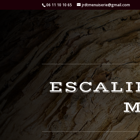
06 11 10 10 65
jrdtmenuiserie@gmail.com
ESCALI
M