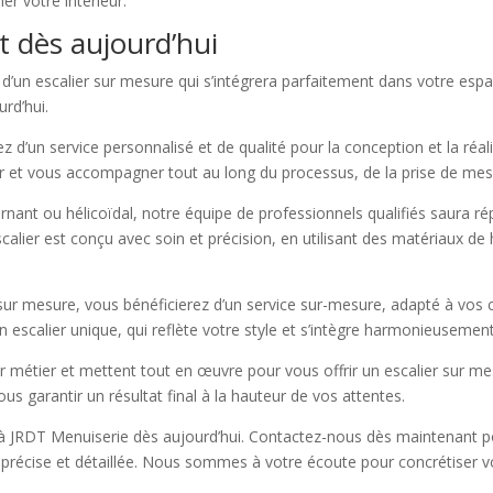
er votre intérieur.
 dès aujourd’hui
 d’un escalier sur mesure qui s’intégrera parfaitement dans votre esp
urd’hui.
 d’un service personnalisé et de qualité pour la conception et la réal
 et vous accompagner tout au long du processus, de la prise de mesure 
urnant ou hélicoïdal, notre équipe de professionnels qualifiés saura 
calier est conçu avec soin et précision, en utilisant des matériaux de 
r sur mesure, vous bénéficierez d’un service sur-mesure, adapté à vos 
 escalier unique, qui reflète votre style et s’intègre harmonieusement
 métier et mettent tout en œuvre pour vous offrir un escalier sur mesu
us garantir un résultat final à la hauteur de vos attentes.
à JRDT Menuiserie dès aujourd’hui. Contactez-nous dès maintenant pou
récise et détaillée. Nous sommes à votre écoute pour concrétiser vos