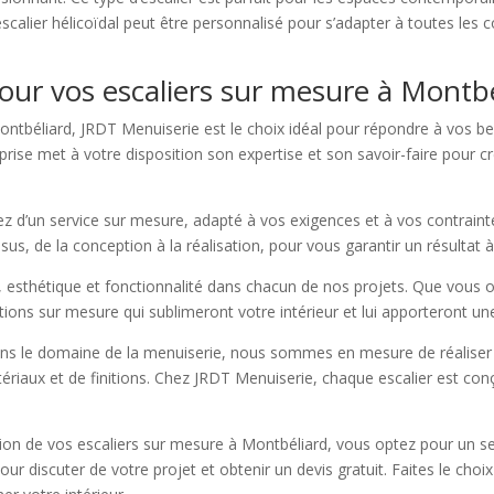
L’escalier hélicoïdal peut être personnalisé pour s’adapter à toutes les 
our vos escaliers sur mesure à Montbé
ntbéliard, JRDT Menuiserie est le choix idéal pour répondre à vos bes
eprise met à votre disposition son expertise et son savoir-faire pour cr
z d’un service sur mesure, adapté à vos exigences et à vos contraint
, de la conception à la réalisation, pour vous garantir un résultat à
, esthétique et fonctionnalité dans chacun de nos projets. Que vous op
ions sur mesure qui sublimeront votre intérieur et lui apporteront u
dans le domaine de la menuiserie, nous sommes en mesure de réaliser
riaux et de finitions. Chez JRDT Menuiserie, chaque escalier est conç
ion de vos escaliers sur mesure à Montbéliard, vous optez pour un ser
ur discuter de votre projet et obtenir un devis gratuit. Faites le choi