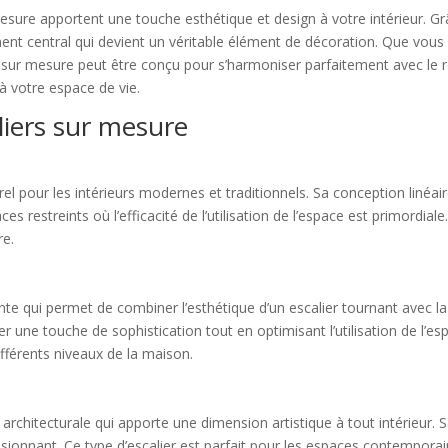
 mesure apportent une touche esthétique et design à votre intérieur. Grâ
nt central qui devient un véritable élément de décoration. Que vous 
r sur mesure peut être conçu pour s’harmoniser parfaitement avec le r
à votre espace de vie.
aliers sur mesure
orel pour les intérieurs modernes et traditionnels. Sa conception linéa
es restreints où l’efficacité de l’utilisation de l’espace est primordiale. 
re.
te qui permet de combiner l’esthétique d’un escalier tournant avec la pr
er une touche de sophistication tout en optimisant l’utilisation de l’es
ifférents niveaux de la maison.
t architecturale qui apporte une dimension artistique à tout intérieur.
essionnant. Ce type d’escalier est parfait pour les espaces contempora