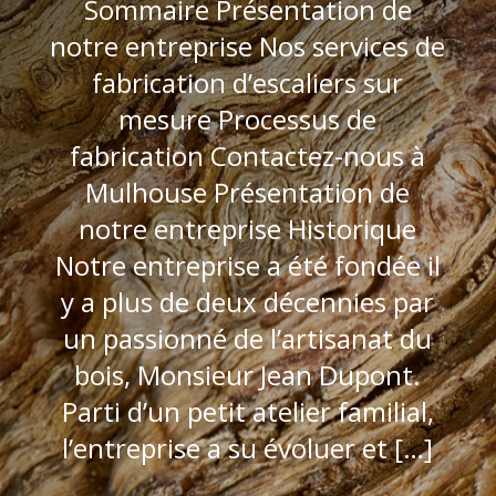
Sommaire Présentation de
notre entreprise Nos services de
fabrication d’escaliers sur
mesure Processus de
fabrication Contactez-nous à
Mulhouse Présentation de
notre entreprise Historique
Notre entreprise a été fondée il
y a plus de deux décennies par
un passionné de l’artisanat du
bois, Monsieur Jean Dupont.
Parti d’un petit atelier familial,
l’entreprise a su évoluer et […]