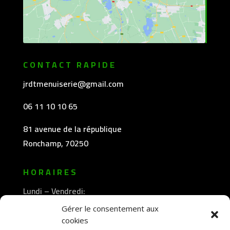
CONTACT RAPIDE
jrdtmenuiserie@gmail.com
06 11 10 10 65
81 avenue de la république
Ronchamp, 70250
HORAIRES
Lundi – Vendredi:
8h30 -12h00
Gérer le consentement aux
—————-
cookies