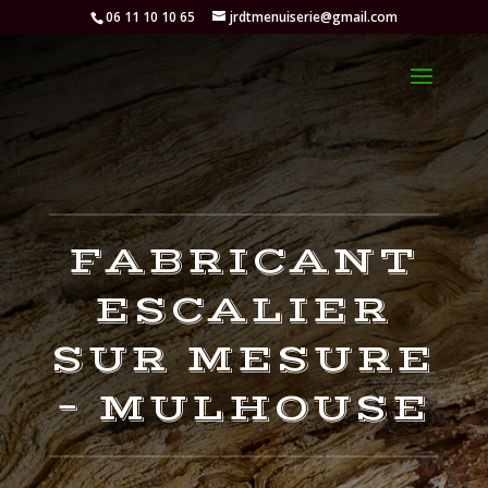
06 11 10 10 65
jrdtmenuiserie@gmail.com
FABRICANT
ESCALIER
SUR MESURE
– MULHOUSE