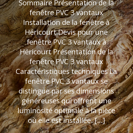
Sommaire Présentation de la
fenêtre PVC 3 vantaux
Installation de la fenêtre à
Héricourt Devis pour une
fenêtre PVC 3 vantaux à
Héricourt Présentation de la
fenêtre PVC 3 vantaux
Caractéristiques techniques La
fenêtre PVC 3 vantaux se
distingue par ses dimensions
généreuses qui offrent une
luminosité optimale à la pièce
où elle est installée. […]