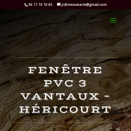
06 11 10 10 65
jrdtmenuiserie@gmail.com
FENÊTRE
PVC 3
VANTAUX –
HÉRICOURT