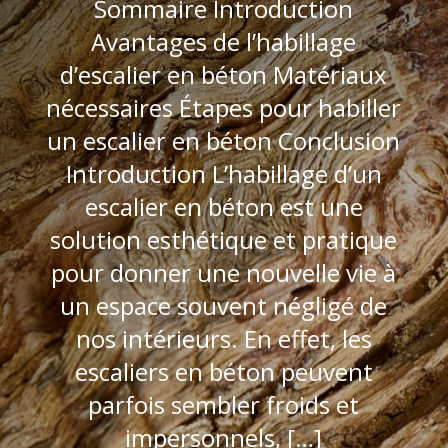
Sommaire Introduction
Avantages de l’habillage
d’escalier en béton Matériaux
nécessaires Étapes pour habiller
un escalier en béton Conclusion
Introduction L’habillage d’un
escalier en béton est une
solution esthétique et pratique
pour donner une nouvelle vie à
un espace souvent négligé de
nos intérieurs. En effet, les
escaliers en béton peuvent
parfois sembler froids et
impersonnels, […]