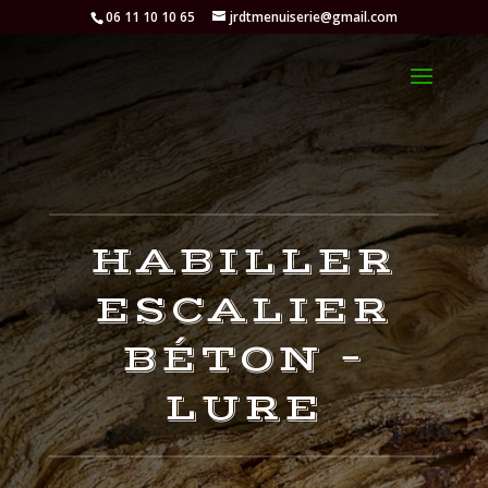
06 11 10 10 65
jrdtmenuiserie@gmail.com
HABILLER
ESCALIER
BÉTON –
LURE