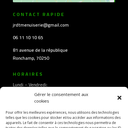
CONTACT RAPIDE
jrdtmenuiserie@gmail.com
06 11 10 10 65
81 avenue de la république
Ronchamp, 70250
HORAIRES
Lundi – Vendredi:
8h30 -12h00
Gérer le consentement aux
—————-
cookies
13h30 -18h00
Pour offrir les meilleures expériences, nous utilisons des technologies
telles que les cookies pour stocker et/ou accéder aux informations des
appareils. Le fait de consentir à ces technologies nous permettra de
traiter des données telles que le comportement de navigation ou les ID