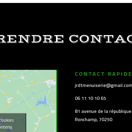
RENDRE CONTA
CONTACT RAPID
jrdtmenuiserie@gmail.co
06 11 10 10 65
81 avenue de la république
Ronchamp, 70250
 cookies
contenu