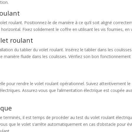
tion.
roulant
let roulant. Positionnez-le de manière à ce qu’il soit aligné correctem
rizontal. Fixez solidement le coffre en utilisant les vis fournies, en ve
olet roulant
llation du tablier du volet roulant. Insérez le tablier dans les coulisses 
t de manière fluide dans les coulisses. Vérifiez son bon fonctionneme
le pour rendre le volet roulant opérationnel. Suivez attentivement le
 électriques. Assurez-vous que l’alimentation électrique est coupée
ique
que terminés, il est temps de procéder au test du volet roulant électri
s que le volet s’arrête automatiquement en cas d’obstacle pour évite
ulant.