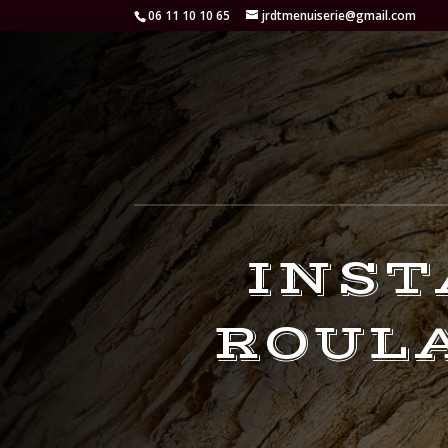
06 11 10 10 65
jrdtmenuiserie@gmail.com
INST
ROULA