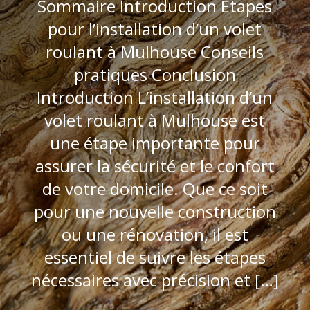
Sommaire Introduction Étapes
pour l’installation d’un volet
roulant à Mulhouse Conseils
pratiques Conclusion
Introduction L’installation d’un
volet roulant à Mulhouse est
une étape importante pour
assurer la sécurité et le confort
de votre domicile. Que ce soit
pour une nouvelle construction
ou une rénovation, il est
essentiel de suivre les étapes
nécessaires avec précision et […]