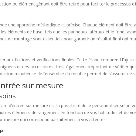
uction ou élément gênant doit être retiré pour faciliter le processus d’i
e une approche méthodique et précise. Chaque élément doit être ass
s éléments de base, tels que les panneaux latéraux et le fond, avant 
tapes de montage sont essentiels pour garantir un résultat final optima
er aux finitions et vérifications finales. Cette étape comprend l’ajust
poignées et des accessoires. Il est également important de vérifier qu
nspection minutieuse de l’ensemble du meuble permet de s’assurer de 
entrée sur mesure
soins
ard d’entrée sur mesure est la possibilité de le personnaliser selon v
’autres éléments de rangement en fonction de vos habitudes et de vos
ur mesure qui correspond parfaitement à vos attentes.
ce