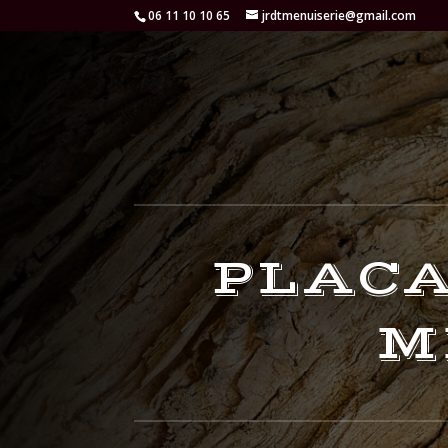
06 11 10 10 65
jrdtmenuiserie@gmail.com
PLACA
M