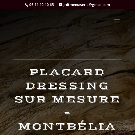
06 11 10 10 65
jrdtmenuiserie@gmail.com
PLACARD
DRESSING
SUR MESURE
–
MONTBÉLIA