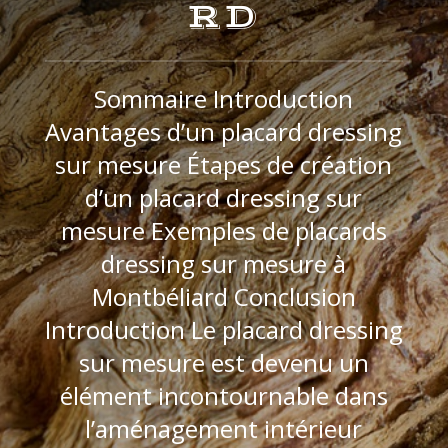
RD
Sommaire Introduction
Avantages d’un placard dressing
sur mesure Étapes de création
d’un placard dressing sur
mesure Exemples de placards
dressing sur mesure à
Montbéliard Conclusion
Introduction Le placard dressing
sur mesure est devenu un
élément incontournable dans
l’aménagement intérieur