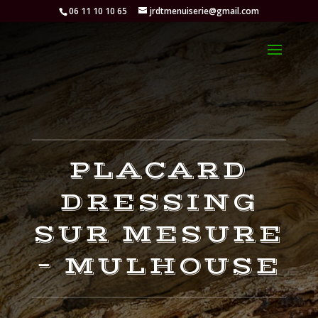
06 11 10 10 65
jrdtmenuiserie@gmail.com
PLACARD
DRESSING
SUR MESURE
– MULHOUSE