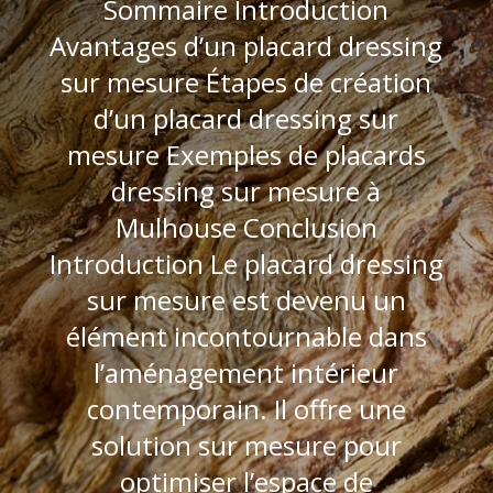
Sommaire Introduction
Avantages d’un placard dressing
sur mesure Étapes de création
d’un placard dressing sur
mesure Exemples de placards
dressing sur mesure à
Mulhouse Conclusion
Introduction Le placard dressing
sur mesure est devenu un
élément incontournable dans
l’aménagement intérieur
contemporain. Il offre une
solution sur mesure pour
optimiser l’espace de