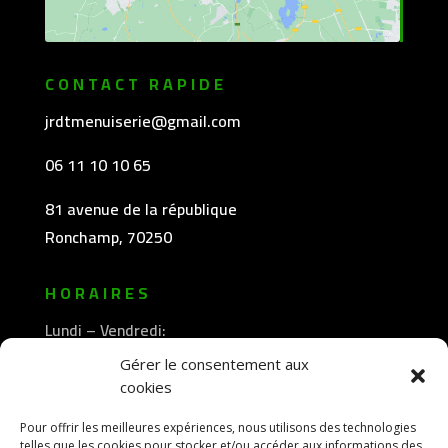
CONTACT RAPIDE
jrdtmenuiserie@gmail.com
06 11 10 10 65
81 avenue de la république
Ronchamp, 70250
HORAIRES
Lundi – Vendredi:
8h30 -12h00
Gérer le consentement aux
—————-
cookies
13h30 -18h00
Pour offrir les meilleures expériences, nous utilisons des technologies
telles que les cookies pour stocker et/ou accéder aux informations des