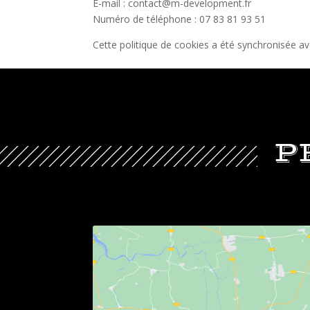
E-mail :
contact@
m-development.fr
Numéro de téléphone : 07 83 81 93 51
Cette politique de cookies a été synchronisée a
P