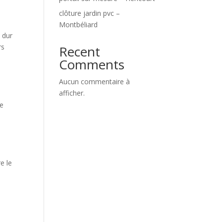
clôture jardin pvc –
Montbéliard
 dur
rs
Recent
Comments
Aucun commentaire à
afficher.
Ce
e le