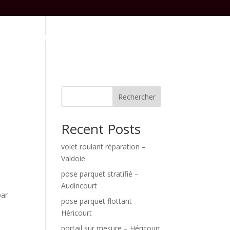
Aménagement Intérieur
Contact
Rechercher
Recent Posts
volet roulant réparation –
Valdoie
pose parquet stratifié –
Audincourt
par
pose parquet flottant –
Héricourt
portail sur mesure – Héricourt