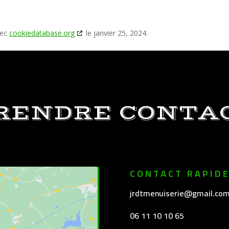
vec
cookiedatabase.org
le janvier 25, 2024.
RENDRE CONTA
CONTACT RAPID
jrdtmenuiserie@gmail.co
06 11 10 10 65