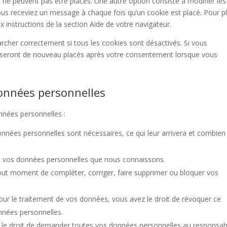
 ne peuvent pas être placés. Une autre option consiste à modifier les
ous receviez un message à chaque fois qu’un cookie est placé. Pour p
 instructions de la section Aide de votre navigateur.
rcher correctement si tous les cookies sont désactivés. Si vous
ls seront de nouveau placés après votre consentement lorsque vous
données personnelles
nnées personnelles :
onnées personnelles sont nécessaires, ce qui leur arrivera et combien
r à vos données personnelles que nous connaissons.
à tout moment de compléter, corriger, faire supprimer ou bloquer vos
r le traitement de vos données, vous avez le droit de révoquer ce
nnées personnelles.
z le droit de demander toutes vos données personnelles au responsab