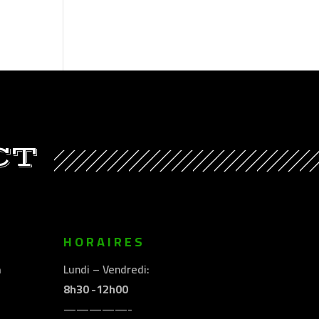
CT
E
HORAIRES
m
Lundi – Vendredi:
8h30 -12h00
—————-