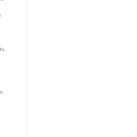
e
és,
er