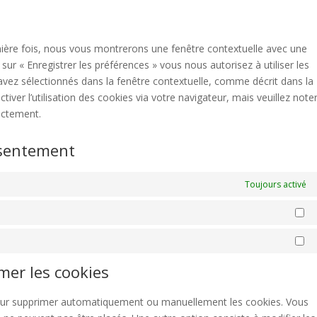
servi
map
to
face
servi
diver
mière fois, nous vous montrerons une fenêtre contextuelle avec une
sur « Enregistrer les préférences » vous nous autorisez à utiliser les
avez sélectionnés dans la fenêtre contextuelle, comme décrit dans la
iver l’utilisation des cookies via votre navigateur, mais veuillez note
ectement.
nsentement
Toujours activé
St
Ma
imer les cookies
 pour supprimer automatiquement ou manuellement les cookies. Vous