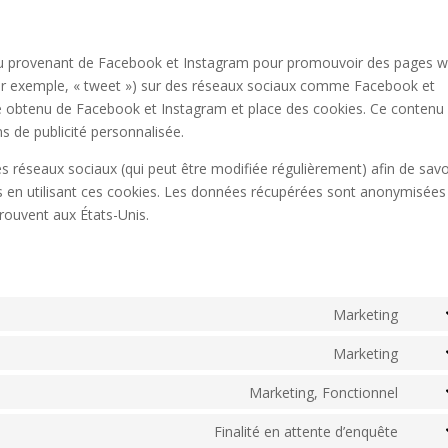
enu provenant de Facebook et Instagram pour promouvoir des pages 
 (par exemple, « tweet ») sur des réseaux sociaux comme Facebook et
e obtenu de Facebook et Instagram et place des cookies. Ce contenu
ns de publicité personnalisée.
 ces réseaux sociaux (qui peut être modifiée régulièrement) afin de savo
ées en utilisant ces cookies. Les données récupérées sont anonymisées
rouvent aux États-Unis.
Marketing
Cons
to
Marketing
Cons
servi
to
Marketing, Fonctionnel
googl
Cons
servi
fonts
to
Finalité en attente d’enquête
googl
Cons