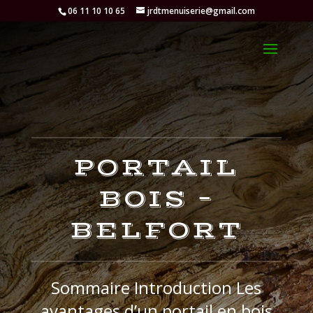
06 11 10 10 65
jrdtmenuiserie@gmail.com
PORTAIL
BOIS –
BELFORT
Sommaire Introduction Les
avantages d’un portail en bois