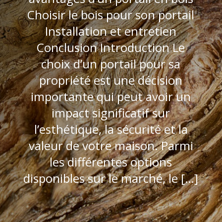
Choisir le bois pour son portail
Installation et entretien
Conclusion Introduction Le
choix d’un portail pour sa
propriété est une décision
importante qui peut avoir un
impact significatif sur
l’esthétique, la sécurité et la
valeur de votre maison. Parmi
les différentes options
disponibles sur le marché, le […]