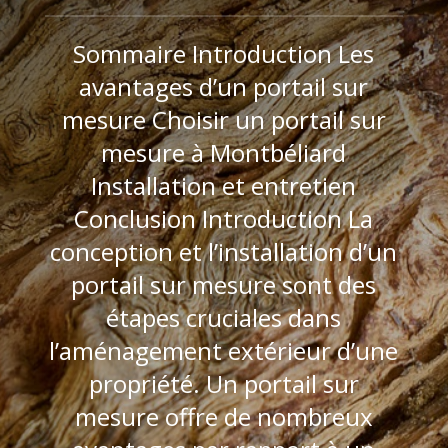
Sommaire Introduction Les
avantages d’un portail sur
mesure Choisir un portail sur
mesure à Montbéliard
Installation et entretien
Conclusion Introduction La
conception et l’installation d’un
portail sur mesure sont des
étapes cruciales dans
l’aménagement extérieur d’une
propriété. Un portail sur
mesure offre de nombreux