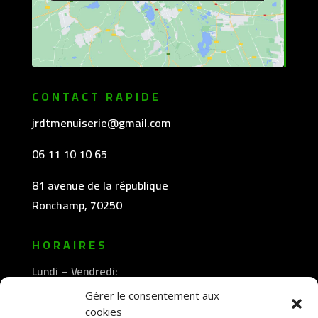
CONTACT RAPIDE
jrdtmenuiserie@gmail.com
06 11 10 10 65
81 avenue de la république
Ronchamp, 70250
HORAIRES
Lundi – Vendredi:
8h30 -12h00
Gérer le consentement aux
—————-
cookies