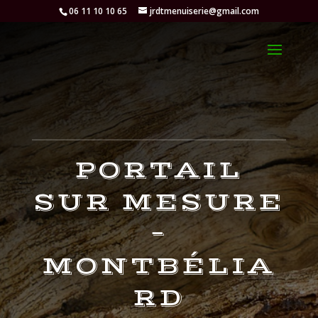
06 11 10 10 65
jrdtmenuiserie@gmail.com
PORTAIL
SUR MESURE
–
MONTBÉLIA
RD