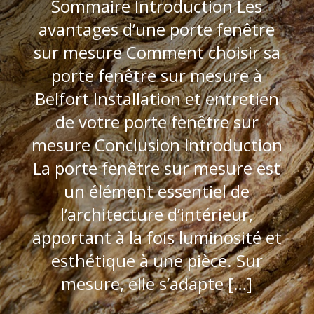
Sommaire Introduction Les
avantages d’une porte fenêtre
sur mesure Comment choisir sa
porte fenêtre sur mesure à
Belfort Installation et entretien
de votre porte fenêtre sur
mesure Conclusion Introduction
La porte fenêtre sur mesure est
un élément essentiel de
l’architecture d’intérieur,
apportant à la fois luminosité et
esthétique à une pièce. Sur
mesure, elle s’adapte […]