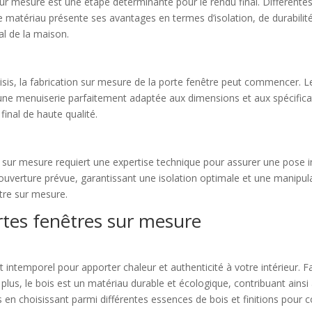
r mesure est une étape déterminante pour le rendu final. Différentes o
matériau présente ses avantages en termes d’isolation, de durabilité
al de la maison.
isis, la fabrication sur mesure de la porte fenêtre peut commencer. Le
r une menuiserie parfaitement adaptée aux dimensions et aux spécifica
final de haute qualité.
être sur mesure requiert une expertise technique pour assurer une pose
uverture prévue, garantissant une isolation optimale et une manipula
être sur mesure.
rtes fenêtres sur mesure
 intemporel pour apporter chaleur et authenticité à votre intérieur. Fa
plus, le bois est un matériau durable et écologique, contribuant ainsi
 en choisissant parmi différentes essences de bois et finitions pour 