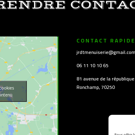
RENDRE CONTA
CONTACT RAPID
jrdtmenuiserie@gmail.co
06 11 10 10 65
81 avenue de la république
Ronchamp, 70250
 cookies
contenu
Pour offrir 