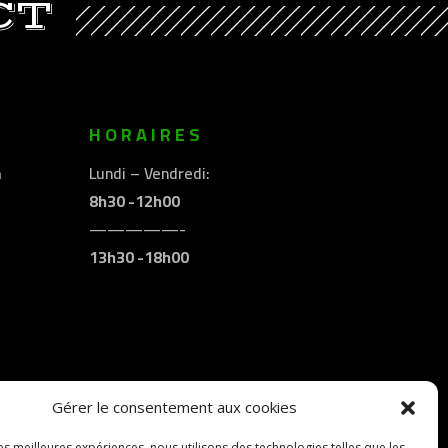
CT
E
HORAIRES
m
Lundi – Vendredi:
8h30 -12h00
—————-
13h30 -18h00
Gérer le consentement aux cookies
les meilleures expériences, nous utilisons des technologies telles que les