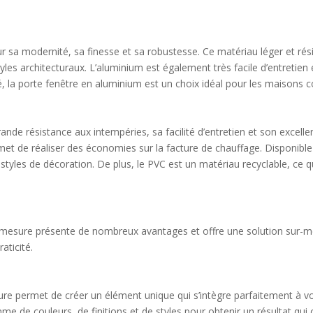
 sa modernité, sa finesse et sa robustesse. Ce matériau léger et rési
styles architecturaux. L’aluminium est également très facile d’entreti
é, la porte fenêtre en aluminium est un choix idéal pour les maisons 
de résistance aux intempéries, sa facilité d’entretien et son excellent
t de réaliser des économies sur la facture de chauffage. Disponible
 styles de décoration. De plus, le PVC est un matériau recyclable, ce q
r mesure présente de nombreux avantages et offre une solution sur-m
aticité.
re permet de créer un élément unique qui s’intègre parfaitement à vot
mme de couleurs, de finitions et de styles pour obtenir un résultat qu