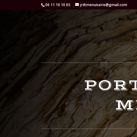
06 11 10 10 65
jrdtmenuiserie@gmail.com
POR
M