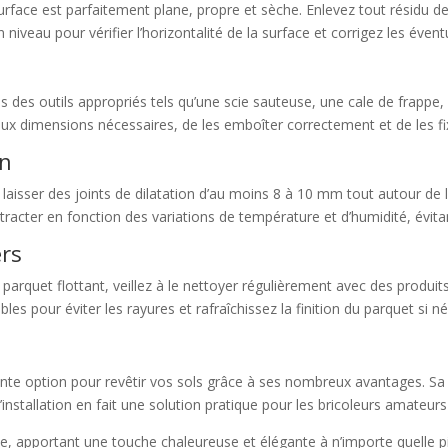
rface est parfaitement plane, propre et sèche. Enlevez tout résidu de 
iveau pour vérifier l’horizontalité de la surface et corrigez les éventue
 des outils appropriés tels qu’une scie sauteuse, une cale de frappe
ux dimensions nécessaires, de les emboîter correctement et de les fi
on
z à laisser des joints de dilatation d’au moins 8 à 10 mm tout autour de
racter en fonction des variations de température et d’humidité, évitan
ers
 parquet flottant, veillez à le nettoyer régulièrement avec des produit
bles pour éviter les rayures et rafraîchissez la finition du parquet si n
ente option pour revêtir vos sols grâce à ses nombreux avantages. Sa r
 d’installation en fait une solution pratique pour les bricoleurs amateur
ste, apportant une touche chaleureuse et élégante à n’importe quelle 