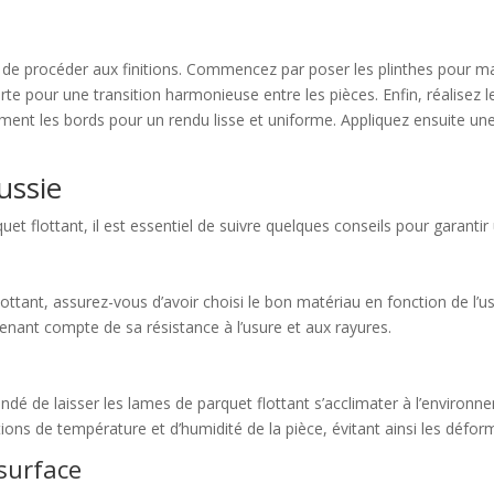
ps de procéder aux finitions. Commencez par poser les plinthes pour m
te pour une transition harmonieuse entre les pièces. Enfin, réalisez
tement les bords pour un rendu lisse et uniforme. Appliquez ensuite un
ussie
t flottant, il est essentiel de suivre quelques conseils pour garantir 
ttant, assurez-vous d’avoir choisi le bon matériau en fonction de l’u
tenant compte de sa résistance à l’usure et aux rayures.
mandé de laisser les lames de parquet flottant s’acclimater à l’enviro
ons de température et d’humidité de la pièce, évitant ainsi les déform
surface