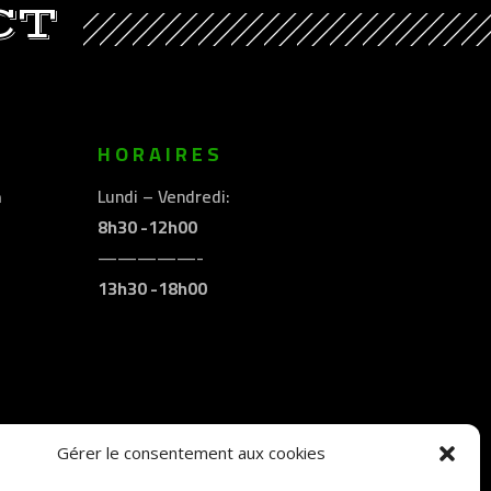
CT
E
HORAIRES
m
Lundi – Vendredi:
8h30 -12h00
—————-
13h30 -18h00
Gérer le consentement aux cookies