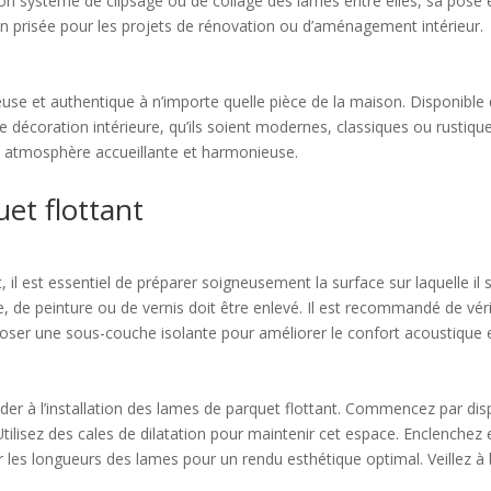
 son système de clipsage ou de collage des lames entre elles, sa pose
on prisée pour les projets de rénovation ou d’aménagement intérieur.
use et authentique à n’importe quelle pièce de la maison. Disponible d
 de décoration intérieure, qu’ils soient modernes, classiques ou rusti
ne atmosphère accueillante et harmonieuse.
et flottant
l est essentiel de préparer soigneusement la surface sur laquelle il s
le, de peinture ou de vernis doit être enlevé. Il est recommandé de vérif
 poser une sous-couche isolante pour améliorer le confort acoustique 
der à l’installation des lames de parquet flottant. Commencez par dis
Utilisez des cales de dilatation pour maintenir cet espace. Enclenchez 
 les longueurs des lames pour un rendu esthétique optimal. Veillez à b