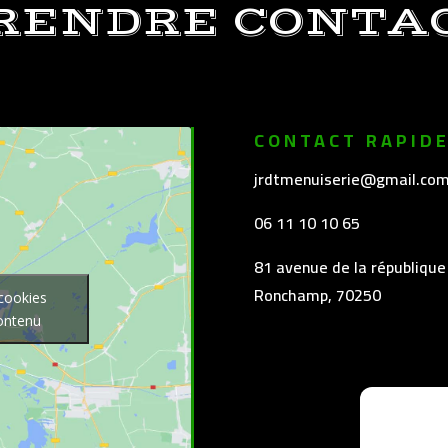
RENDRE CONTA
CONTACT RAPID
jrdtmenuiserie@gmail.co
06 11 10 10 65
81 avenue de la république
Ronchamp, 70250
 cookies
contenu