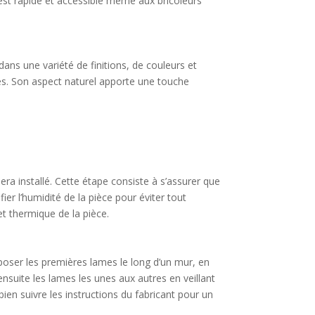
 est rapide et accessible même aux bricoleurs
ans une variété de finitions, de couleurs et
ques. Son aspect naturel apporte une touche
era installé. Cette étape consiste à s’assurer que
ier l’humidité de la pièce pour éviter tout
et thermique de la pièce.
poser les premières lames le long d’un mur, en
ensuite les lames les unes aux autres en veillant
ien suivre les instructions du fabricant pour un