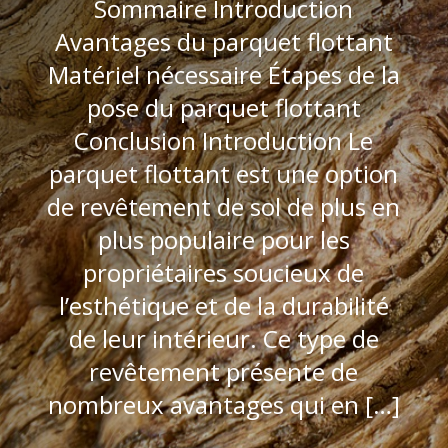
Sommaire Introduction
Avantages du parquet flottant
Matériel nécessaire Étapes de la
pose du parquet flottant
Conclusion Introduction Le
parquet flottant est une option
de revêtement de sol de plus en
plus populaire pour les
propriétaires soucieux de
l’esthétique et de la durabilité
de leur intérieur. Ce type de
revêtement présente de
nombreux avantages qui en […]