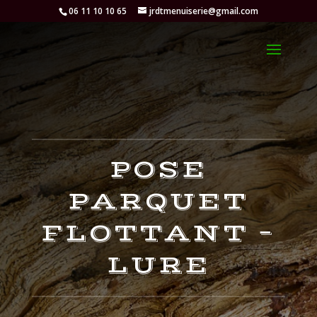
06 11 10 10 65
jrdtmenuiserie@gmail.com
POSE
PARQUET
FLOTTANT –
LURE