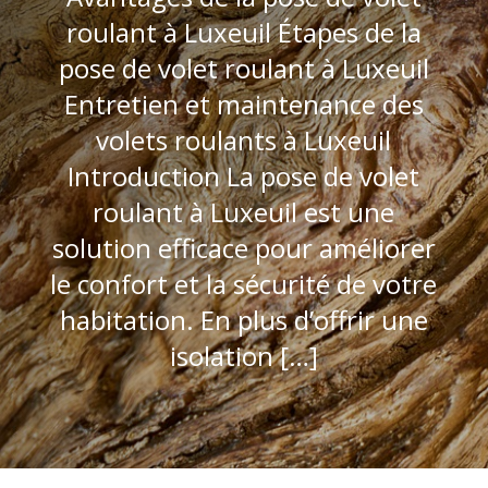
roulant à Luxeuil Étapes de la
pose de volet roulant à Luxeuil
Entretien et maintenance des
volets roulants à Luxeuil
Introduction La pose de volet
roulant à Luxeuil est une
solution efficace pour améliorer
le confort et la sécurité de votre
habitation. En plus d’offrir une
isolation […]