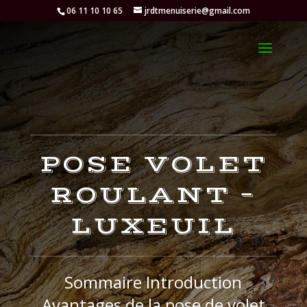
06 11 10 10 65
jrdtmenuiserie@gmail.com
POSE VOLET
ROULANT –
LUXEUIL
Sommaire Introduction
Avantages de la pose de volet