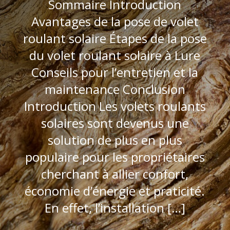
Sommaire Introduction
Avantages de la pose de volet
roulant solaire Étapes de la pose
du volet roulant solaire à Lure
Conseils pour l’entretien et la
maintenance Conclusion
Introduction Les volets roulants
solaires sont devenus une
solution de plus en plus
populaire pour les propriétaires
cherchant à allier confort,
économie d’énergie et praticité.
En effet, l’installation […]