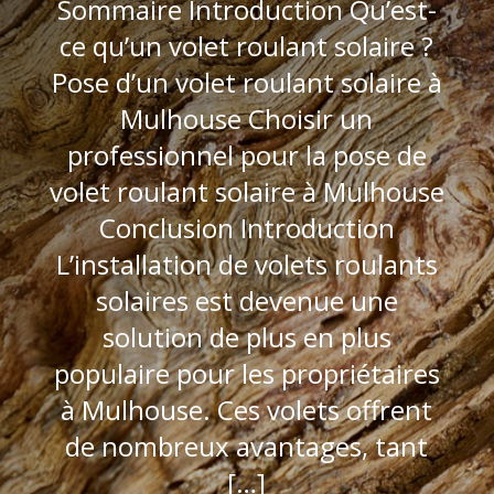
Sommaire Introduction Qu’est-
ce qu’un volet roulant solaire ?
Pose d’un volet roulant solaire à
Mulhouse Choisir un
professionnel pour la pose de
volet roulant solaire à Mulhouse
Conclusion Introduction
L’installation de volets roulants
solaires est devenue une
solution de plus en plus
populaire pour les propriétaires
à Mulhouse. Ces volets offrent
de nombreux avantages, tant
[…]