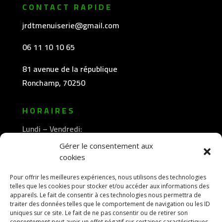
CONTACT RAPIDE
jrdtmenuiserie@gmail.com
06 11 10 10 65
81 avenue de la république
Ronchamp, 70250
HORAIRES
Lundi – Vendredi:
8h30 -12h00
Gérer le consentement aux
—————-
cookies
13h30 -18h00
Pour offrir les meilleures expériences, nous utilisons des technologies
telles que les cookies pour stocker et/ou accéder aux informations des
appareils. Le fait de consentir à ces technologies nous permettra de
traiter des données telles que le comportement de navigation ou les ID
uniques sur ce site. Le fait de ne pas consentir ou de retirer son
consentement peut avoir un effet négatif sur certaines caractéristiques