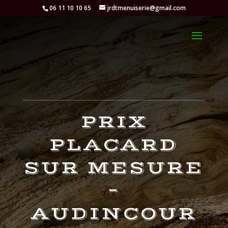
06 11 10 10 65
jrdtmenuiserie@gmail.com
PRIX
PLACARD
SUR MESURE
–
AUDINCOUR