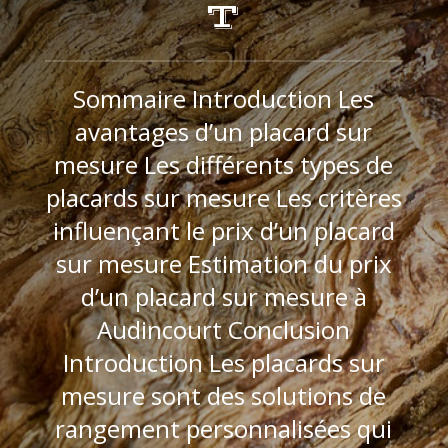
T
Sommaire Introduction Les
avantages d’un placard sur
mesure Les différents types de
placards sur mesure Les critères
influençant le prix d’un placard
sur mesure Estimation du prix
d’un placard sur mesure à
Audincourt Conclusion
Introduction Les placards sur
mesure sont des solutions de
rangement personnalisées qui