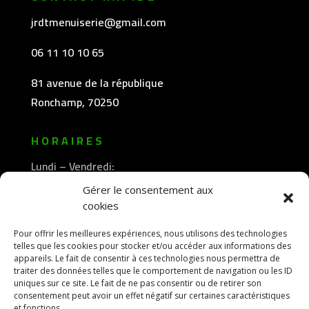
jrdtmenuiserie@gmail.com
06 11 10 10 65
81 avenue de la république
Ronchamp, 70250
HORAIRES
Lundi – Vendredi:
8h30 -12h00
Gérer le consentement aux
—————-
cookies
13h30 -18h00
Pour offrir les meilleures expériences, nous utilisons des technologies
telles que les cookies pour stocker et/ou accéder aux informations des
appareils. Le fait de consentir à ces technologies nous permettra de
traiter des données telles que le comportement de navigation ou les ID
uniques sur ce site. Le fait de ne pas consentir ou de retirer son
consentement peut avoir un effet négatif sur certaines caractéristiques
et fonctions.