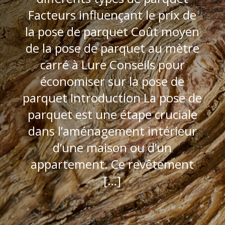
Facteurs influençant le prix de
la pose de parquet Coût moyen
de la pose de parquet au mètre
carré à Lure Conseils pour
économiser sur la pose de
parquet Introduction La pose de
parquet est une étape cruciale
dans l’aménagement intérieur
d’une maison ou d’un
appartement. Ce revêtement
[…]