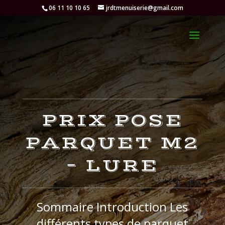
06 11 10 10 65
jrdtmenuiserie@gmail.com
PRIX POSE
PARQUET M2
– LURE
Sommaire Introduction Les
différents types de parquet