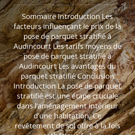
Sommaire Introduction Les
facteurs influençant le prix de la
pose de parquet stratifié à
Audincourt Les tarifs moyens de
pose de parquet stratifié à
Audincourt Les avantages du
parquet stratifié Conclusion
Introduction La pose de parquet
stratifié est une étape cruciale
dans l’aménagement intérieur
d’une habitation. Ce
revêtement de sol offre à la fois