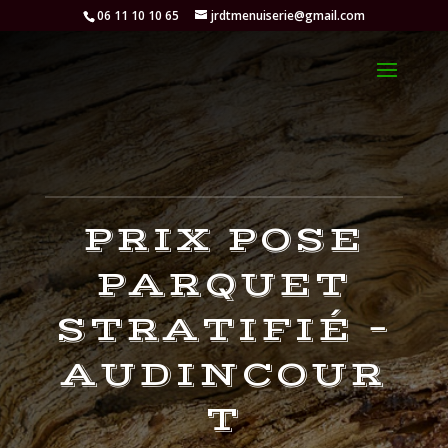
06 11 10 10 65
jrdtmenuiserie@gmail.com
PRIX POSE
PARQUET
STRATIFIÉ –
AUDINCOUR
T