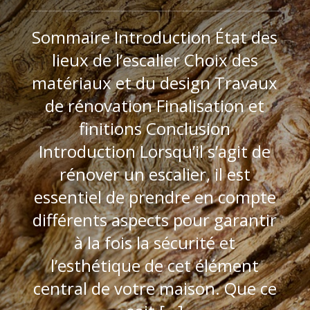
Sommaire Introduction État des
lieux de l’escalier Choix des
matériaux et du design Travaux
de rénovation Finalisation et
finitions Conclusion
Introduction Lorsqu’il s’agit de
rénover un escalier, il est
essentiel de prendre en compte
différents aspects pour garantir
à la fois la sécurité et
l’esthétique de cet élément
central de votre maison. Que ce