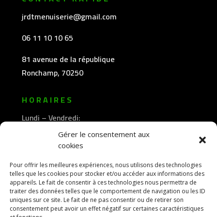
jrdtmenuiserie@gmail.com
06 11 10 10 65
81 avenue de la république
Ronchamp, 70250
HORAIRES
Lundi – Vendredi:
8h30 -12h00
Gérer le consentement aux
—————-
cookies
13h30 -18h00
Pour offrir les meilleures expériences, nous utilisons des technologies
telles que les cookies pour stocker et/ou accéder aux informations des
appareils. Le fait de consentir à ces technologies nous permettra de
traiter des données telles que le comportement de navigation ou les ID
uniques sur ce site. Le fait de ne pas consentir ou de retirer son
consentement peut avoir un effet négatif sur certaines caractéristiques