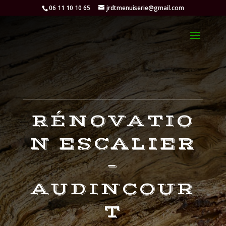
06 11 10 10 65
jrdtmenuiserie@gmail.com
RÉNOVATIO
N ESCALIER
–
AUDINCOUR
T