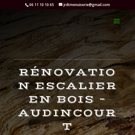
06 11 10 10 65
jrdtmenuiserie@gmail.com
RÉNOVATIO
N ESCALIER
EN BOIS –
AUDINCOUR
T