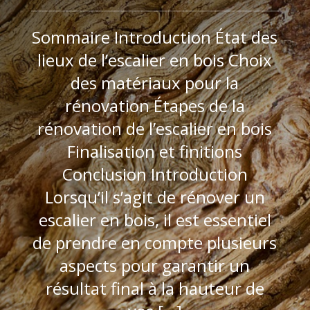
Sommaire Introduction État des
lieux de l’escalier en bois Choix
des matériaux pour la
rénovation Étapes de la
rénovation de l’escalier en bois
Finalisation et finitions
Conclusion Introduction
Lorsqu’il s’agit de rénover un
escalier en bois, il est essentiel
de prendre en compte plusieurs
aspects pour garantir un
résultat final à la hauteur de