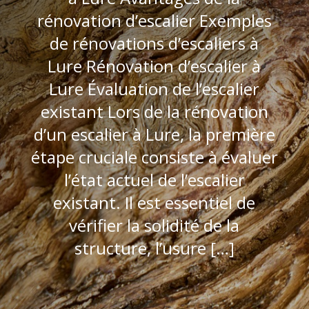
rénovation d’escalier Exemples
de rénovations d’escaliers à
Lure Rénovation d’escalier à
Lure Évaluation de l’escalier
existant Lors de la rénovation
d’un escalier à Lure, la première
étape cruciale consiste à évaluer
l’état actuel de l’escalier
existant. Il est essentiel de
vérifier la solidité de la
structure, l’usure […]