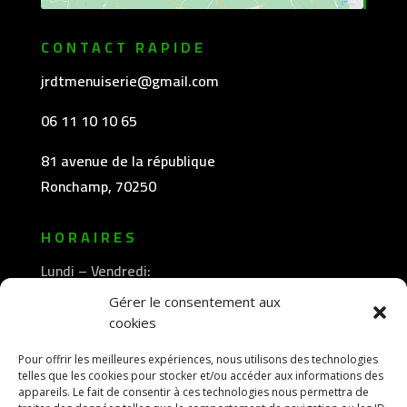
CONTACT RAPIDE
jrdtmenuiserie@gmail.com
06 11 10 10 65
81 avenue de la république
Ronchamp, 70250
HORAIRES
Lundi – Vendredi:
8h30 -12h00
Gérer le consentement aux
—————-
cookies
13h30 -18h00
Pour offrir les meilleures expériences, nous utilisons des technologies
telles que les cookies pour stocker et/ou accéder aux informations des
appareils. Le fait de consentir à ces technologies nous permettra de