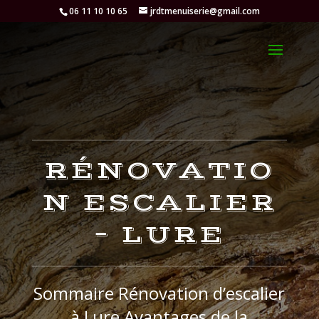
06 11 10 10 65
jrdtmenuiserie@gmail.com
RÉNOVATIO
N ESCALIER
– LURE
Sommaire Rénovation d’escalier
à Lure Avantages de la