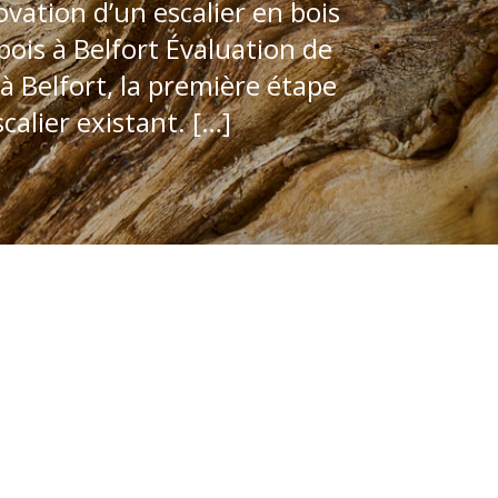
vation d’un escalier en bois
bois à Belfort Évaluation de
 à Belfort, la première étape
calier existant. […]