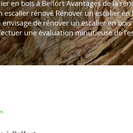
r en bois à Belfort Avantages de la réno
 escalier rénové Rénover un escalier en 
n envisage de rénover un escalier en bois
ffectuer une évaluation minutieuse de l’es
is