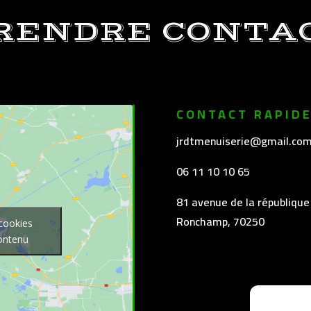
RENDRE CONTA
CONTACT RAPID
jrdtmenuiserie@gmail.co
06 11 10 10 65
81 avenue de la république
Ronchamp, 70250
 cookies
contenu