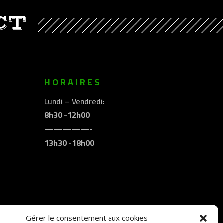
CT
E
HORAIRES
m
Lundi – Vendredi:
8h30 -12h00
—————-
13h30 -18h00
Gérer le consentement aux cookies