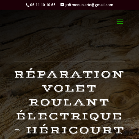
06 11 10 10 65
jrdtmenuiserie@gmail.com
RÉPARATION
VOLET
ROULANT
ÉLECTRIQUE
– HÉRICOURT