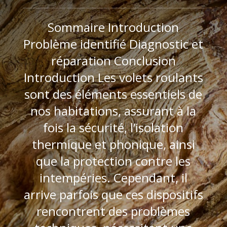
Sommaire Introduction
Problème identifié Diagnostic et
réparation Conclusion
Introduction Les volets roulants
sont des éléments essentiels de
nos habitations, assurant à la
fois la sécurité, l’isolation
thermique et phonique, ainsi
que la protection contre les
intempéries. Cependant, il
arrive parfois que ces dispositifs
rencontrent des problèmes