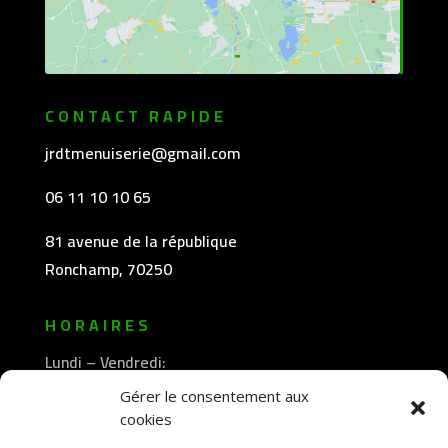
CONTACT RAPIDE
jrdtmenuiserie@gmail.com
06 11 10 10 65
81 avenue de la république
Ronchamp, 70250
HORAIRES
Lundi – Vendredi:
8h30 -12h00
Gérer le consentement aux
—————-
cookies
13h30 -18h00