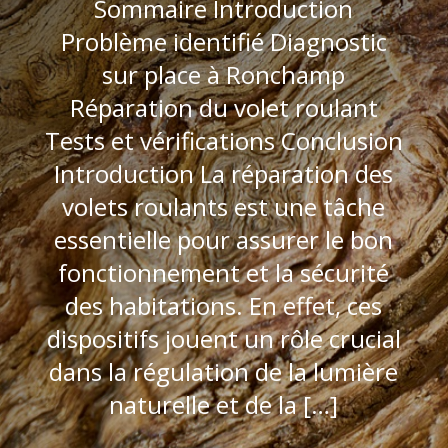
Sommaire Introduction
Problème identifié Diagnostic
sur place à Ronchamp
Réparation du volet roulant
Tests et vérifications Conclusion
Introduction La réparation des
volets roulants est une tâche
essentielle pour assurer le bon
fonctionnement et la sécurité
des habitations. En effet, ces
dispositifs jouent un rôle crucial
dans la régulation de la lumière
naturelle et de la […]