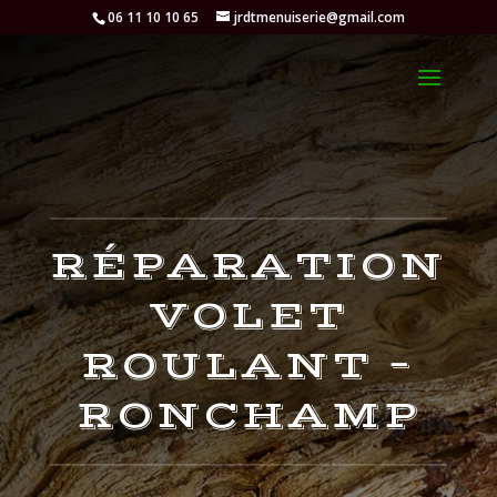
06 11 10 10 65
jrdtmenuiserie@gmail.com
RÉPARATION
VOLET
ROULANT –
RONCHAMP