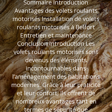
Sommaire Introduction
Avantages des volets roulants
motorisés Installation de volets
roulants motorisés à Belfort
Entretien et maintenance
Conclusion Introduction Les
volets roulants motorisés sont
devenus des éléments
incontournables dans
l’aménagement des habitations
modernes. Grâce à leur praticité
et leur confort, ils offrent de
nombreux avantages tant en
termes de sécurité que